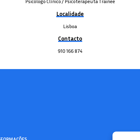
Psicólogo Clínico / Psicoterapeuta Trainee
Localidade
Lisboa
Contacto
910 166 874
S
FORMAÇÕES