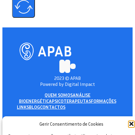
2023 © APAB
Powered by Digital Impact
QUEM SOMOS
ANÁLISE
BIOENERGÉTICA
PSICOTERAPEUTAS
FORMAÇÕES
LINKS
BLOG
CONTACTOS
apabioenergetica@gmail.com
Gerir Consentimento de Cookies
+351 918 230 399 *