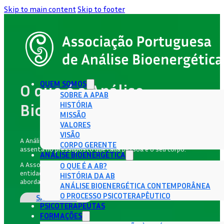
Skip to main content
Skip to footer
QUEM SOMOS
O que é a Análise
SOBRE A APAB
HISTÓRIA
Bioenergética?
MISSÃO
VALORES
VISÃO
A Análise Bioenergética é um modelo psicoterapêutico que
CORPO GERENTE
assenta no pressuposto que cada pessoa é o seu corpo.
ANÁLISE BIOENERGÉTICA
A Associação Portuguesa de Análise Bioenergética é a
O QUE É A AB?
entidade formadora certificada em Portugal. Conheça esta
HISTÓRIA DA AB
abordagem terapêutica e os psicoterapeutas certificados.
ANÁLISE BIOENERGÉTICA CONTEMPORÂNEA
O PROCESSO PSICOTERAPÊUTICO
SABER MAIS
PSICOTERAPEUTAS
FORMAÇÕES