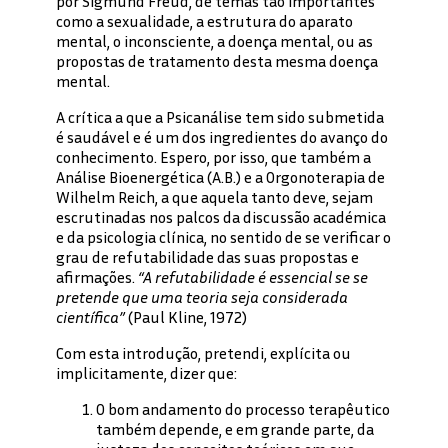
por Sigmund Freud, de temas tão importantes
como a sexualidade, a estrutura do aparato
mental, o inconsciente, a doença mental, ou as
propostas de tratamento desta mesma doença
mental.
A crítica a que a Psicanálise tem sido submetida
é saudável e é um dos ingredientes do avanço do
conhecimento. Espero, por isso, que também a
Análise Bioenergética (A.B.) e a Orgonoterapia de
Wilhelm Reich, a que aquela tanto deve, sejam
escrutinadas nos palcos da discussão académica
e da psicologia clínica, no sentido de se verificar o
grau de refutabilidade das suas propostas e
afirmações.
“A refutabilidade é essencial se se
pretende que uma teoria seja considerada
científica”
(Paul Kline, 1972)
Com esta introdução, pretendi, explícita ou
implicitamente, dizer que:
O bom andamento do processo terapêutico
também depende, e em grande parte, da