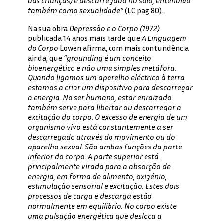
das crianças) é descarregado no solo, entendido
também como sexualidade”
(LC pag 80).
Na sua obra
Depressão e o Corpo (1972)
publicada 14 anos mais tarde que
A Linguagem
do Corpo
Lowen afirma, com mais contundência
ainda, que
“grounding é um conceito
bioenergético e não uma simples metáfora.
Quando ligamos um aparelho eléctrico à terra
estamos a criar um dispositivo para descarregar
a energia. No ser humano, estar enraizado
também serve para libertar ou descarregar a
excitação do corpo. O excesso de energia de um
organismo vivo está constantemente a ser
descarregado através do movimento ou do
aparelho sexual. São ambas funções da parte
inferior do corpo. A parte superior está
principalmente virada para a absorção de
energia, em forma de alimento, oxigénio,
estimulação sensorial e excitação. Estes dois
processos de carga e descarga estão
normalmente em equilíbrio. No corpo existe
uma pulsação energética que desloca a