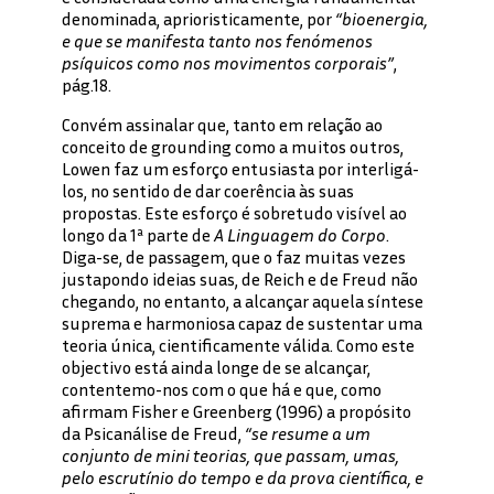
denominada, aprioristicamente, por
“bioenergia,
e que se manifesta tanto nos fenómenos
psíquicos como nos movimentos corporais”
,
pág.18.
Convém assinalar que, tanto em relação ao
conceito de grounding como a muitos outros,
Lowen faz um esforço entusiasta por interligá-
los, no sentido de dar coerência às suas
propostas. Este esforço é sobretudo visível ao
longo da 1ª parte de
A Linguagem do Corpo
.
Diga-se, de passagem, que o faz muitas vezes
justapondo ideias suas, de Reich e de Freud não
chegando, no entanto, a alcançar aquela síntese
suprema e harmoniosa capaz de sustentar uma
teoria única, cientificamente válida. Como este
objectivo está ainda longe de se alcançar,
contentemo-nos com o que há e que, como
afirmam Fisher e Greenberg (1996) a propósito
da Psicanálise de Freud,
“se resume a um
conjunto de mini teorias, que passam, umas,
pelo escrutínio do tempo e da prova científica, e