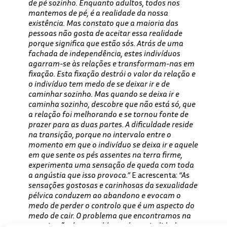
de pé sozinho. Enquanto adultos, todos nos
mantemos de pé, é a realidade da nossa
existência. Mas constato que a maioria das
pessoas não gosta de aceitar essa realidade
porque significa que estão sós. Atrás de uma
fachada de independência, estes indivíduos
agarram-se às relações e transformam-nas em
fixação. Esta fixação destrói o valor da relação e
o indivíduo tem medo de se deixar ir e de
caminhar sozinho. Mas quando se deixa ir e
caminha sozinho, descobre que não está só, que
a relação foi melhorando e se tornou fonte de
prazer para as duas partes. A dificuldade reside
na transição, porque no intervalo entre o
momento em que o indivíduo se deixa ir e aquele
em que sente os pés assentes na terra firme,
experimenta uma sensação de queda com toda
a angústia que isso provoca.”
E acrescenta:
“As
sensações gostosas e carinhosas da sexualidade
pélvica conduzem ao abandono e evocam o
medo de perder o controlo que é um aspecto do
medo de cair. O problema que encontramos na
terapia não é um problema de genitalidade, mas