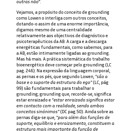
outras não
”.
Vejamos, a propósito do conceito de grounding
como Lowen o interliga com outros conceitos,
dotando-o assim de uma enorme importância,
digamos mesmo de uma centralidade
relativamente aos objectivos de diagnóstico e
psicoterapêuticos da AB. A carga e a descarga
energéticas fundamentais, como sabemos, para
a AB, estão intimamente ligadas ao grounding.
Mas há mais. A prática sistemática do trabalho
bioenergético deve começar pelo grounding (LC
pag. 246). Na expressão da linguagem corporal,
as pernas e os pés, que segundo Lowen,
“são a
base e o suporte da estrutura do ego”
(LC, pág
99) são fundamentais para trabalhar o
grounding; grounding que, recorde-se, significa
estar enraizado e
“estar enraizado significa estar
em contacto com a realidade, sendo ambos
conceitos sinónimos”
(DC pag.50). Ainda sobre as
pernas diga-se que,
“para além das funções de
suporte, equilíbrio e enraizamento, constituem a
estrutura mais importante da função de