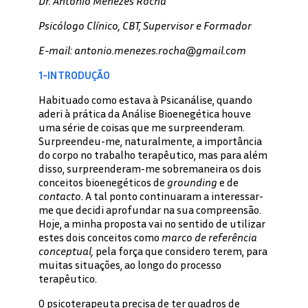
Dr. António Menezes Rocha
Psicólogo Clínico, CBT, Supervisor e Formador
E-mail: antonio.menezes.rocha@gmail.com
1-I
NTRODUÇÃO
Habituado como estava à Psicanálise, quando
aderi à prática da Análise Bioenegética houve
uma série de coisas que me surpreenderam.
Surpreendeu-me, naturalmente, a importância
do corpo no trabalho terapêutico, mas para além
disso, surpreenderam-me sobremaneira os dois
conceitos bioenegéticos de
grounding
e de
contacto
. A tal ponto continuaram a interessar-
me que decidi aprofundar na sua compreensão.
Hoje, a minha proposta vai no sentido de utilizar
estes dois conceitos como
marco de referência
conceptual,
pela força que considero terem, para
muitas situações, ao longo do processo
terapêutico.
O psicoterapeuta precisa de ter quadros de